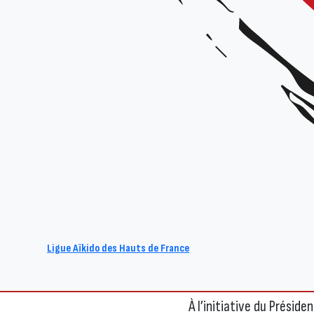
Ligue Aïkido des Hauts de France
Participez à la Fête du
À l’initiative du Présid