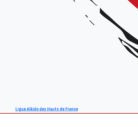
Ligue Aïkido des Hauts de France