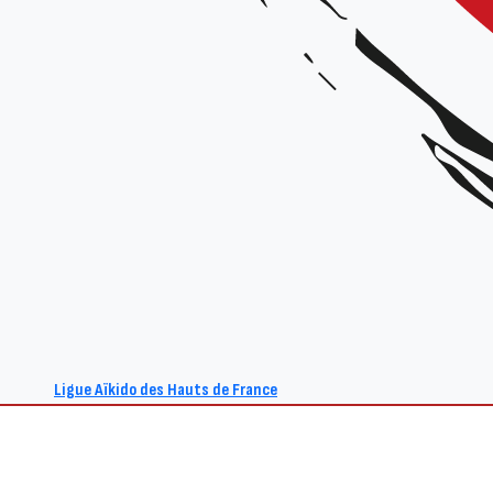
élaboré par la Ligue Aïkido Hauts
Ce document s’inscrit dans une dé
renforcer nos actions sur les quatr
lisibilité à nos orientations et d
créer du lien entre les actions, de
globale.
En vous souhaitant une bonne lec
Projet d’olympiade_24-28 (Version du 22-
REVENIR À LA LISTE DES ACTUALITÉS
Ligue Aïkido des Hauts de France