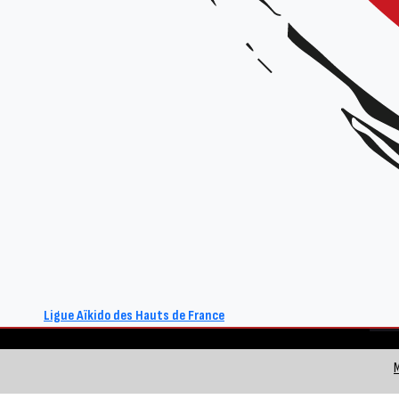
de notre discipline.
REVENIR À LA LISTE DES ACTUALITÉS
Ligue Aïkido des Hauts de France
M