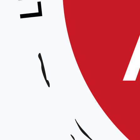
Les élections du nouveau Comité D
week-end à Marseille, en présence
délégations.
La Ligue des Hauts de France adre
nouveau Comité Directeur de la Fé
particulièrement Didier Allouis, n
l’ensemble des membres de son éq
La Ligue exprime son entière conf
à ses côtés pour contribuer, ens