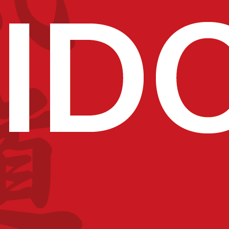
ku Festival
r pris l’initiative de
 à l’implication du club,
thousiaste.
, Lille Fives, Lille
épondu présents tout au
de réaliser des