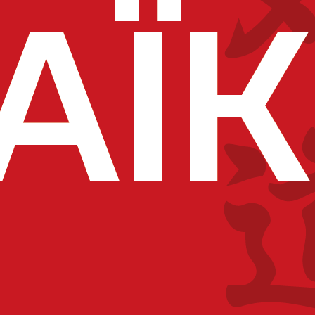
ue au Club de Douai pour sa Participation au Douai Japan Ota
er ses plus sincères remerciements au Club de Douai pour avoi
 Japan Otaku Festival , qui s’est tenu les 5 et 6 octobre. Grâce
de mettre en lumière notre discipline auprès d’un public en
aluer la mobilisation de huit clubs de la Ligue (Douai, Waziers
Provin, Biache Saint Vaast et Noyelles Les Seclin), qui ont r
articipation a permis de tenir un stand dynamique et animé, 
oposer des initiations enrichissantes aux visiteurs.