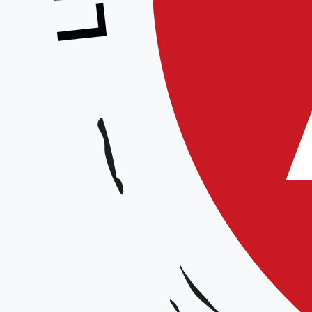
Remerciements de la Lig
La Ligue souhaite adress
l’impliquer dans le Douai
cet événement a permis 
Nous tenons également à s
Unagi Sanbiki, Bucquoy, 
long du week-end. Leur p
démonstrations, et de pr