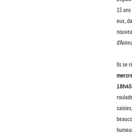
15 ans 
eux, d
nouvea
d’Anim
Ils se 
mercre
18h4
roulade
saisie
beauco
humeur