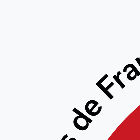
Sec
Noyell