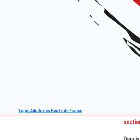
le 20/
La f
s’ag
Le club
Noyell
heureu
annonc
sa peti
Ligue Aïkido des Hauts de France
sectio
Depuis 