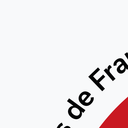
STAG
CADRES
29