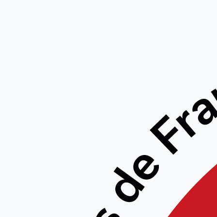
STAGE 
DU 22 a
20