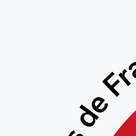
Stage j
l