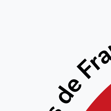
Stage n
et Handi
a