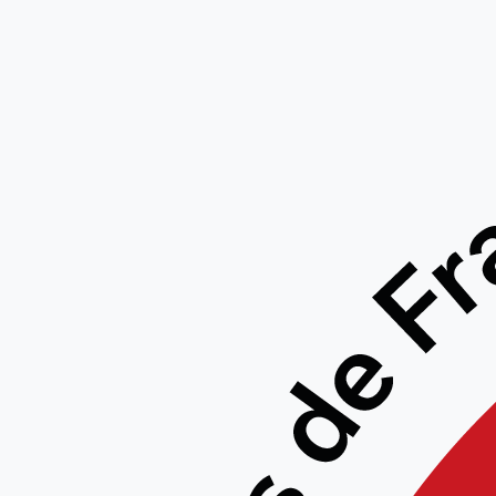
Stage
Greg Ha
et Amie
fé