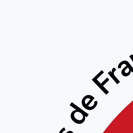
Stage p
mai – 
LIEU 