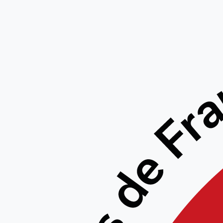
STAGE
DAN 1
14/02/