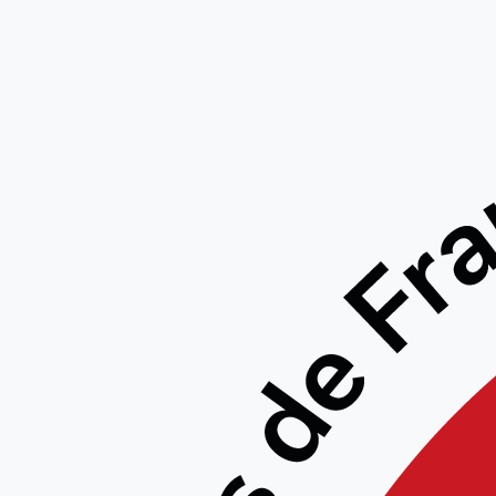
STAGE 
PIERRE
– L