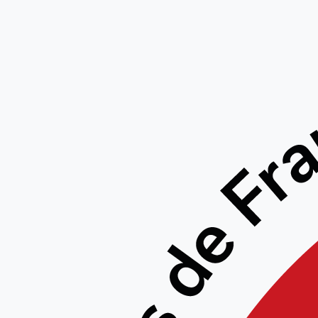
STA
LAMBER
PIERRE 
OCT