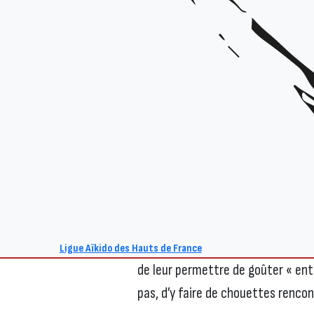
Deux
stages ados
organisés par la
Mouvaux
et à
Amiens
(Coliseum)
Ces tous nouveaux stages sont s
« ados »
(11-18 ans, environ). Les
générale,
tout pratiquant intéress
chaleureusement invités à y parti
L’objectif de ces stages est de 
besoins et aux aptitudes des ados,
Ligue Aïkido des Hauts de France
de leur permettre de goûter « entr
pas, d’y faire de chouettes renco