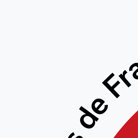
STA
28/
MOUVA