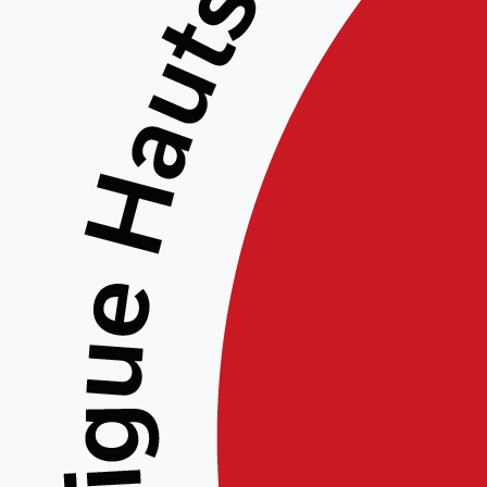
Узнайте бо
Найдите лучшие по
доступа к контент
Ищете интересный контент дл
порно тг каналы, которые пред
доступны как открытые каналы 
можно делиться видео и изобра
Пользователи могут легко подп
получить доступ к уникальным
каналов с видео для взрослых и
наслаждаться безопасным обм