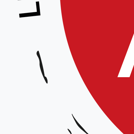
Преимущества использова
Разнообразие контента
Доступ к приватным и пуб
Удобный поиск и подписка
Как найти интересные ка
Используйте ключевые слова
Ознакомьтесь с отзывами д
Подписывайтесь на каналы,
Эксклюзи
Вам уже исполнилось 1