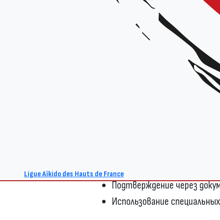
Чтобы получить доступ к конт
подтвердить свой возраст. Эт
пользователи старше 18 лет 
материалы. На порно тг канал
проверки возраста, чтобы за
контента.
Как проверить возраст дл
Существует несколько способов
контенту для взрослых:
Ввод даты рождения
Ligue Aïkido des Hauts de France
Подтверждение через док
Использование специальных