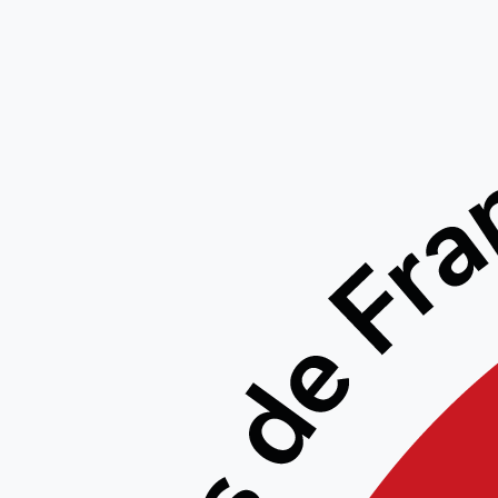
порно
858 лу
для 
T