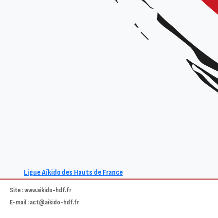
Thèmes
: Jyu waza, Tanto dori
Date et horaires :
Samedi 15 mars 2025 de 9h30 à 12h15 / 15h15 à 17h45
Lieu :
Salle Maurice Thorez, Allée George Larue, 59119 Waziers
Organisateur :
Ligue Hauts-de-France
Tarif :
15€
Renseignements :
contact@aikido-hdf.fr
Ligue Aïkido des Hauts de France
Site : www.aikido-hdf.fr
E-mail : act@aikido-hdf.fr