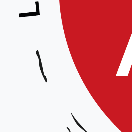
Stage préparation 1° et 2° dan
Animé par :
Équipe technique régionale
⚠️
Contrairement à ce qui était initialement prévu, le stage se déroulera à
Waziers
.
Compte-tenu du déroulement prévu, une
participation à la journée complète
est viv
grades blanc
seront notamment organisés, qui permettront d’identifier pour chaque prat
précis et concrets.
Participation à la journée souhaitée – Ouvert à partir du 2e Kyu