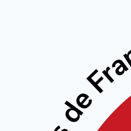
Sémin
Ecole de
et 