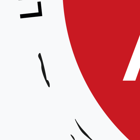
Séminaire animé par Jean-Pierre P
ouvert aux pratiquants à partir du
Samedi 18 octobre de 09h00 
Dimanche 19 octobre de 09h