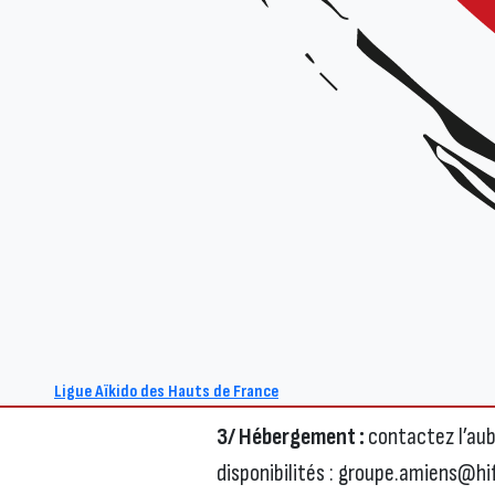
La réservation commune des repa
désormais close.
Mais pas d’inquiétude, il reste en
1/ Inscription au stage :
vous pou
HelloAsso : via ce lien : https://
de-france-aikido-ffab/evenemen
2/ Repas :
quelques repas suppléme
jeunesse. Vous pourrez les régler 
automatique.
Ligue Aïkido des Hauts de France
3/ Hébergement :
contactez l’aub
disponibilités : groupe.amiens@hi