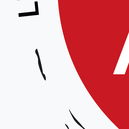
https://aikido-hdf.fr/portfolio/p
[bdp_ticker ticker_title= »Derni
font_color= »#db5d5c »]
REVENIR À LA LISTE DES ACTUALITÉS