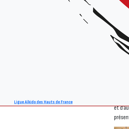
Samed
les enf
déjeun
pratiq
Les en
pratiq
aussi a
enseig
enseig
Ligue Aïkido des Hauts de France
et d’au
présen