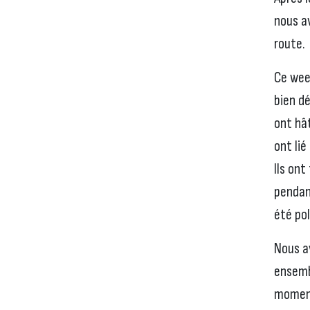
nous av
route.
Ce wee
bien dé
ont hât
ont lié
Ils ont
pendant
été po
Nous a
ensemb
moment