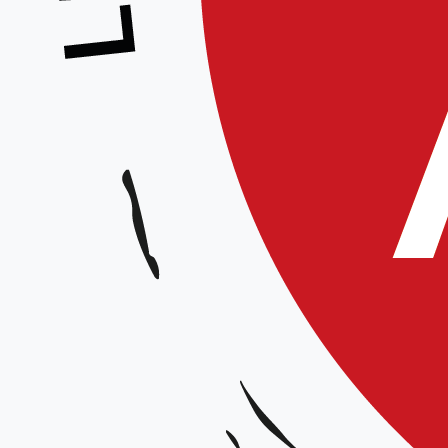
Cochin 
(secrét
Provin)
Clubs p
niveau 
enfants
St-Vaas
Après 
histoir
la neig
pris po
quartie
l’aube
Giffau