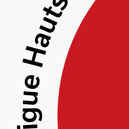
Le r
dép
du 
enf
Gra
Gif
(Ma
Accomp
Loonis
Wendy D