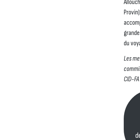
Allouch
Provin)
accomp
grande
du voy
Les me
commis
CID-FA
d