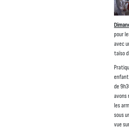
Diman
pour l
avec u
taïso d
Pratiq
enfant
de 9h3
avons 
les ar
sous un
vue sur