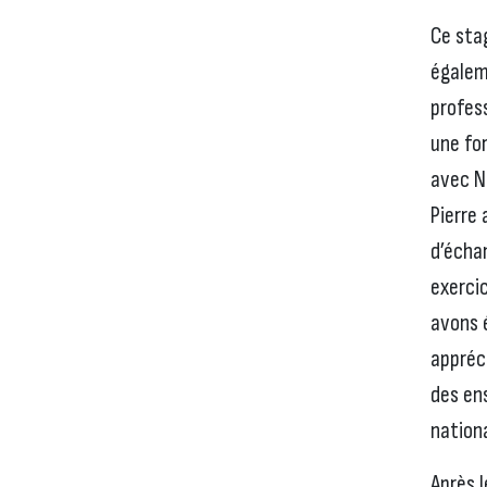
Ce sta
égalem
profes
une fo
avec N
Pierre 
d’échan
exerci
avons 
appréc
des en
nation
Après l