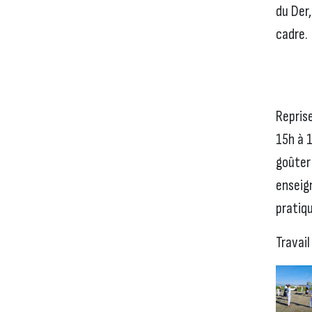
du Der
cadre.
Reprise
15h à 
goûter
enseig
pratiq
Travail