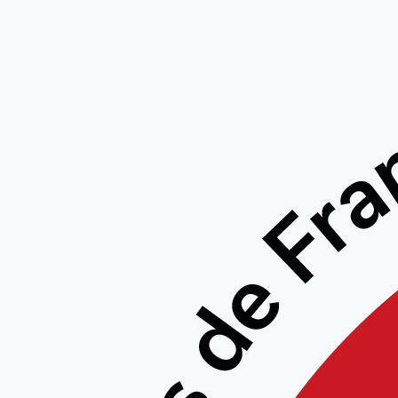
Le
déplace
enfant
Giffa
le 20/