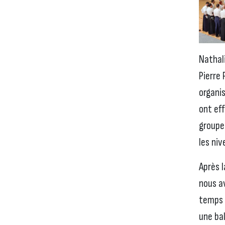
Nathal
Pierre
organi
ont ef
groupes
les niv
Après l
nous a
temps l
une ba