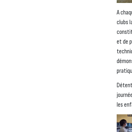
A chaq
clubs l
consti
et de 
techni
démons
pratiqu
Détent
journé
les en