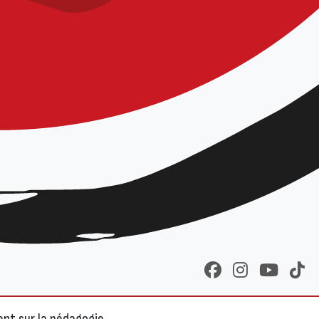
la Ligue Hauts de France
gnants, ainsi que des
éressé par la prise de
echnique minimum 2° kyu