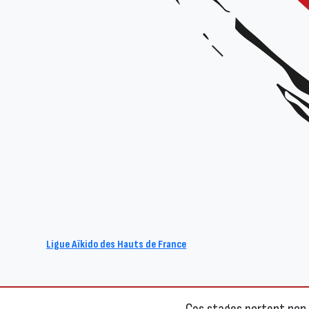
Plus d’infos :
Les
inscriptions
et
réin
sont ouvertes pour la
s
L’École des Cadres prop
responsables de clubs, b
Ligue Aïkido des Hauts de France
responsabilité au sein d
est recommandé pour y p