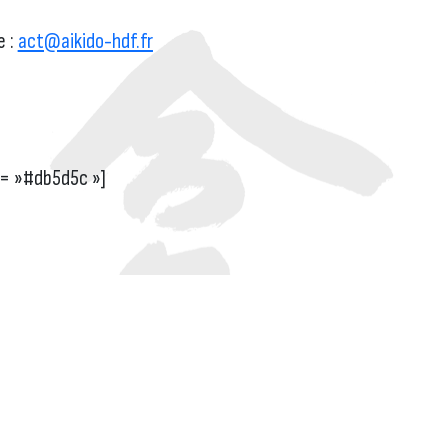
e :
act@aikido-hdf.fr
r= »#db5d5c »]