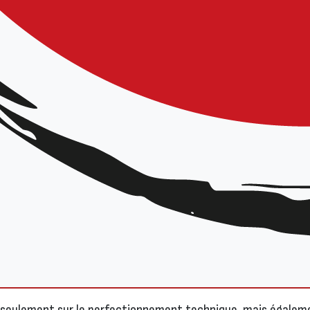
scriptions
à l’
École des Cadres Régionale
mise en place par 
aison 2023-2024
.
ose des stages à destination des enseignants et futurs ensei
énévoles et encadrants associatifs ou de tout pratiquant int
e l’aïkido. Les stages sont ouverts à tous, mais un niveau t
articiper.