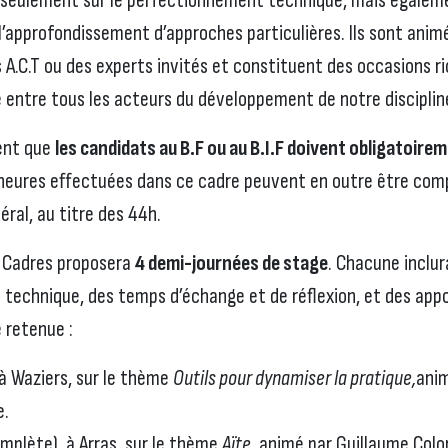
seulement sur le perfectionnement technique, mais égaleme
 l’approfondissement d’approches particulières. Ils sont animé
 A.C.T ou des experts invités et constituent des occasions r
 entre tous les acteurs du développement de notre disciplin
ment que
les candidats au B.F ou au B.I.F
doivent obligatoireme
 heures effectuées dans ce cadre peuvent en outre être comp
ral, au titre des 44h.
s Cadres proposera
4 demi-journées de stage
. Chacune inclu
technique, des temps d’échange et de réflexion, et des appo
 retenue :
 à Waziers, sur le thème
Outils pour dynamiser la pratique,
anim
e.
omplète), à Arras, sur le thème
Aïte
, animé par Guillaume Colo