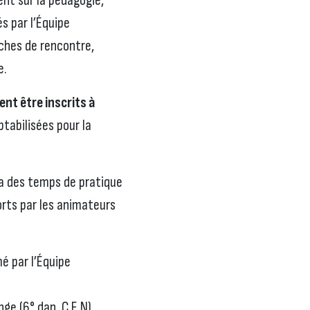
nt sur la pédagogie,
s par l’Équipe
iches de rencontre,
e.
nt être inscrits à
tabilisées pour la
ra des temps de pratique
rts par les animateurs
é par l’Équipe
nge (6° dan, C.E.N)